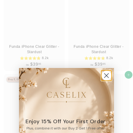
.
.
9
9
5
5
Funda iPhone Clear Glitter -
Funda iPhone Clear Glitter -
Stardust
Stardust
8.2k
8.2k
D
D
$39
$39
95
95
De
De
e
e
$
Agregar al carrito
$
Agregar al carrito
Buy 2, Get 1 Free
Buy 2, Get 1 Free
Best Seller
3
3
9
9
.
.
9
9
5
5
Enjoy 15% Off Your First Order
Plus, combine it with our Buy 2 Get 1 Free offer.