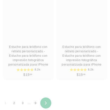
9
9
.
.
9
9
5
5
Estuche para teléfono con
Estuche para teléfono con
retrato personalizado -
retrato personalizado -
Estuche para teléfono con
Estuche para teléfono con
impresión fotográfica
impresión fotográfica
personalizada para iPhone
personalizada para iPhone
8.2k
8.2k
$
$
$19
$19
99
99
1
1
9
9
.
.
9
9
9
9
1
2
3
…
9
S
i