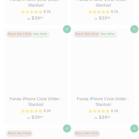
Stardust
Stardust
8.2k
8.2k
D
D
$39
$39
95
95
De
De
e
e
$
Agregar al carrito
$
Agregar al carrito
Buy 2, Get 1 Free
Best Seller
Buy 2, Get 1 Free
Best Seller
3
3
9
9
.
.
9
9
5
5
Funda iPhone Clear Glitter -
Funda iPhone Clear Glitter -
Stardust
Stardust
8.2k
8.2k
D
D
$39
$39
95
95
De
De
e
e
$
Agregar al carrito
$
Agregar al carrito
Buy 2, Get 1 Free
Buy 2, Get 1 Free
3
3