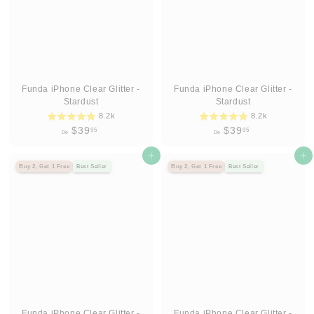
Funda iPhone Clear Glitter -
Funda iPhone Clear Glitter -
Stardust
Stardust
8.2k
8.2k
D
D
$39
$39
95
95
De
De
e
e
$
Agregar al carrito
$
Agregar al carrito
Buy 2, Get 1 Free
Best Seller
Buy 2, Get 1 Free
Best Seller
3
3
9
9
.
.
9
9
5
5
Funda iPhone Clear Glitter -
Funda iPhone Clear Glitter -