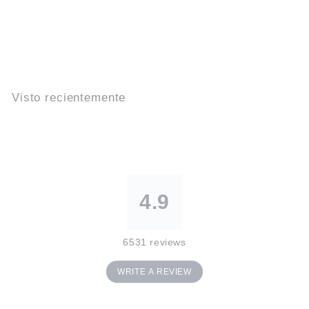
g
u
i
e
n
t
e
Visto recientemente
4.9
6531
reviews
WRITE A REVIEW