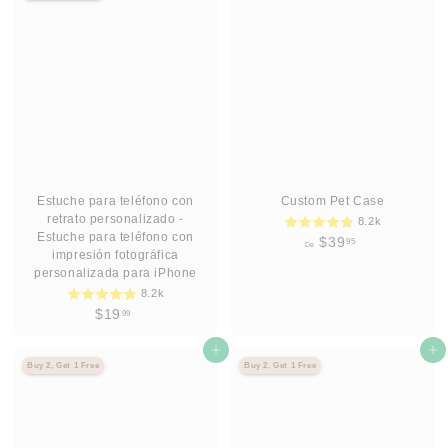
.
9
9
5
9
Estuche para teléfono con
Custom Pet Case
retrato personalizado -
8.2k
Estuche para teléfono con
D
$39
95
De
impresión fotográfica
e
personalizada para iPhone
$
8.2k
3
$
$19
99
9
1
.
9
Agregar al carrito
Agregar al carrito
9
Buy 2, Get 1 Free
Buy 2, Get 1 Free
.
5
9
9