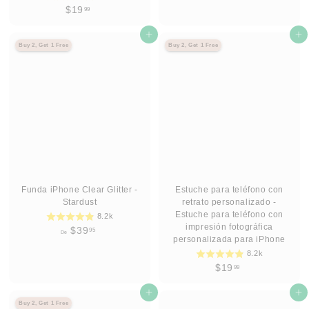
$
$
$19
99
3
1
9
9
Agregar al carrito
Agregar al carrito
.
Buy 2, Get 1 Free
Buy 2, Get 1 Free
.
9
9
5
9
Funda iPhone Clear Glitter -
Estuche para teléfono con
Stardust
retrato personalizado -
Estuche para teléfono con
8.2k
impresión fotográfica
D
$39
95
De
personalizada para iPhone
e
8.2k
$
$
$19
99
3
1
9
Agregar al carrito
9
Agregar al carrito
.
Buy 2, Get 1 Free