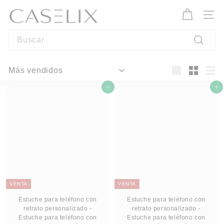
Ir
C
directamente
A
Naveg
al
S
contenido
Search
E
L
Buscar
I
Ordenar
X
Large
Small
List
Agregar al carrito
Agregar al carrito
VENTA
VENTA
Estuche para teléfono con
Estuche para teléfono con
retrato personalizado -
retrato personalizado -
Estuche para teléfono con
Estuche para teléfono con