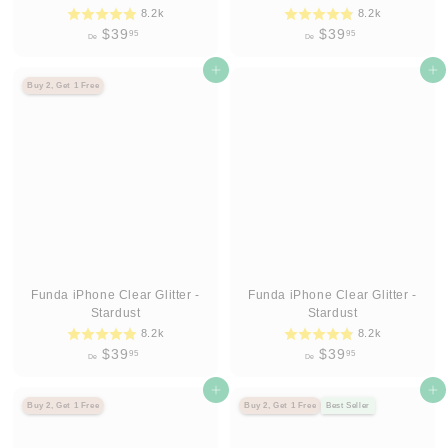
8.2k
8.2k
D
D
$39
$39
95
95
De
De
e
e
$
Agregar al carrito
$
Agregar al carrito
Buy 2, Get 1 Free
3
3
9
9
.
.
9
9
5
5
Funda iPhone Clear Glitter -
Funda iPhone Clear Glitter -
Stardust
Stardust
8.2k
8.2k
D
D
$39
$39
95
95
De
De
e
e
$
Agregar al carrito
$
Agregar al carrito
Buy 2, Get 1 Free
Buy 2, Get 1 Free
Best Seller
3
3
9
9