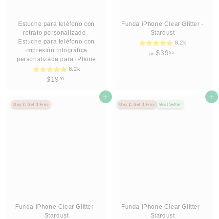
Estuche para teléfono con
Funda iPhone Clear Glitter -
retrato personalizado -
Stardust
Estuche para teléfono con
8.2k
impresión fotográfica
D
$39
95
De
personalizada para iPhone
e
8.2k
$
$
$19
99
3
1
9
9
Agregar al carrito
Agregar al carrito
.
Buy 2, Get 1 Free
Buy 2, Get 1 Free
Best Seller
.
9
9
5
9
Funda iPhone Clear Glitter -
Funda iPhone Clear Glitter -
Stardust
Stardust