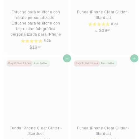
Estuche para teléfono con
Funda iPhone Clear Glitter -
retrato personalizado -
Stardust
Estuche para teléfono con
8.2k
impresión fotográfica
D
$39
95
De
personalizada para iPhone
e
8.2k
$
$
$19
99
3
1
9
9
Agregar al carrito
Agregar al carrito
.
Buy 2, Get 1 Free
Best Seller
Buy 2, Get 1 Free
Best Seller
.
9
9
5
9
Funda iPhone Clear Glitter -
Funda iPhone Clear Glitter -
Stardust
Stardust