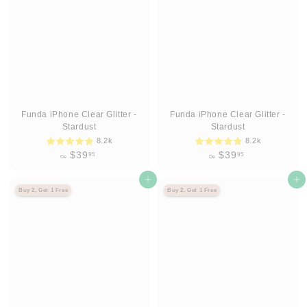
.
.
9
9
5
5
Funda iPhone Clear Glitter -
Funda iPhone Clear Glitter -
Stardust
Stardust
8.2k
8.2k
D
D
$39
$39
95
95
De
De
e
e
$
Agregar al carrito
$
Agregar al carrito
Buy 2, Get 1 Free
Buy 2, Get 1 Free
3
3
9
9
.
.
9
9
5
5