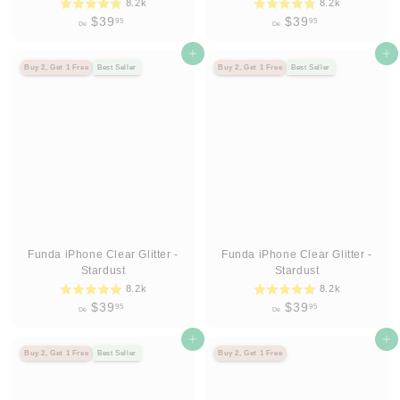
8.2k
8.2k
D
D
$39
$39
95
95
De
De
e
e
$
Agregar al carrito
$
Agregar al carrito
Buy 2, Get 1 Free
Best Seller
Buy 2, Get 1 Free
Best Seller
3
3
9
9
.
.
9
9
5
5
Funda iPhone Clear Glitter -
Funda iPhone Clear Glitter -
Stardust
Stardust
8.2k
8.2k
D
D
$39
$39
95
95
De
De
e
e
$
Agregar al carrito
$
Agregar al carrito
Buy 2, Get 1 Free
Best Seller
Buy 2, Get 1 Free
3
3
9
9