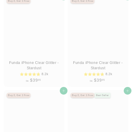
Buy 2, Get 1 Free
Buy 2, Get 1 Free
3
3
9
9
.
.
9
9
5
5
Funda iPhone Clear Glitter -
Funda iPhone Clear Glitter -
Stardust
Stardust
8.2k
8.2k
D
D
$39
$39
95
95
De
De
e
e
$
Agregar al carrito
$
Agregar al carrito
Buy 2, Get 1 Free
Buy 2, Get 1 Free
Best Seller
3
3
9
9
.
.
9
9
5
5