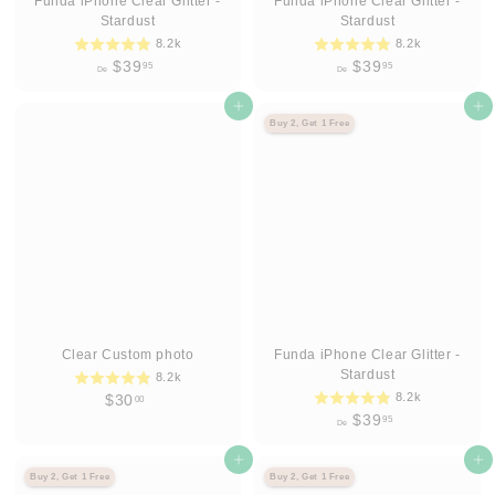
Funda iPhone Clear Glitter -
Funda iPhone Clear Glitter -
Stardust
Stardust
8.2k
8.2k
D
D
$39
$39
95
95
De
De
e
e
$
Agregar al carrito
$
Agregar al carrito
Buy 2, Get 1 Free
3
3
9
9
.
.
9
9
5
5
Clear Custom photo
Funda iPhone Clear Glitter -
Stardust
8.2k
8.2k
$
$30
00
D
$39
95
3
De
e
0
Agregar al carrito
$
Agregar al carrito
.
Buy 2, Get 1 Free
Buy 2, Get 1 Free
3
0