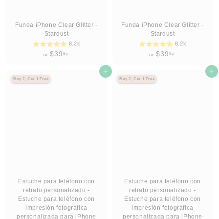
Funda iPhone Clear Glitter -
Funda iPhone Clear Glitter -
Stardust
Stardust
8.2k
8.2k
D
D
$39
$39
95
95
De
De
e
e
$
Agregar al carrito
$
Agregar al carrito
Buy 2, Get 1 Free
Buy 2, Get 1 Free
3
3
9
9
.
.
9
9
5
5
Estuche para teléfono con
Estuche para teléfono con
retrato personalizado -
retrato personalizado -
Estuche para teléfono con
Estuche para teléfono con
impresión fotográfica
impresión fotográfica
personalizada para iPhone
personalizada para iPhone