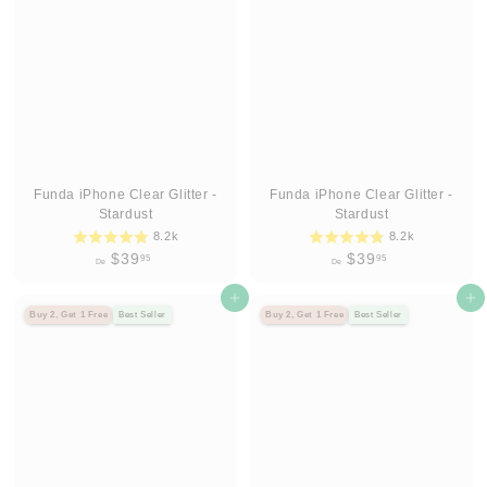
9
9
.
.
9
9
5
5
Funda iPhone Clear Glitter -
Funda iPhone Clear Glitter -
Stardust
Stardust
8.2k
8.2k
D
D
$39
$39
95
95
De
De
e
e
$
Agregar al carrito
$
Agregar al carrito
Buy 2, Get 1 Free
Best Seller
Buy 2, Get 1 Free
Best Seller
3
3
9
9
.
.
9
9
5
5