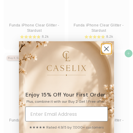
Funda iPhone Clear Glitter -
Funda iPhone Clear Glitter -
Stardust
Stardust
8.2k
8.2k
D
D
$39
$39
95
95
De
De
e
e
$
Agregar al carrito
$
Agregar al carrito
Buy 2, Get 1 Free
Best Seller
Buy 2, Get 1 Free
Best Seller
3
3
9
9
.
.
9
9
5
5
Enjoy 15% Off Your First Order
Plus, combine it with our Buy 2 Get 1 Free offer.
Funda iPhone Clear Glitter -
Funda iPhone Clear Glitter -
Stardust
Stardust
★★★★★ Rated 4.9/5 by 7,000+ customers
8.2k
8.2k