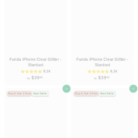
9
0
.
9
5
Funda iPhone Clear Glitter -
Funda iPhone Clear Glitter -
Stardust
Stardust
8.2k
8.2k
D
D
$39
$39
95
95
De
De
e
e
$
Agregar al carrito
$
Agregar al carrito
Buy 2, Get 1 Free
Best Seller
Buy 2, Get 1 Free
Best Seller
3
3
9
9
.
.
9
9
5
5