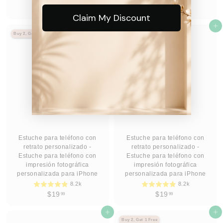
D
D
$39
$39
95
95
De
De
Claim My Discount
e
e
$
Agregar al carrito
$
Agregar al carrito
Buy 2, Get 1 Free
Buy 2, Get 1 Free
3
3
9
9
.
.
9
9
5
5
Estuche para teléfono con
Estuche para teléfono con
retrato personalizado -
retrato personalizado -
Estuche para teléfono con
Estuche para teléfono con
impresión fotográfica
impresión fotográfica
personalizada para iPhone
personalizada para iPhone
8.2k
8.2k
$
$
$19
$19
99
99
1
1
9
Agregar al carrito
9
Agregar al carrito
Buy 2, Get 1 Free