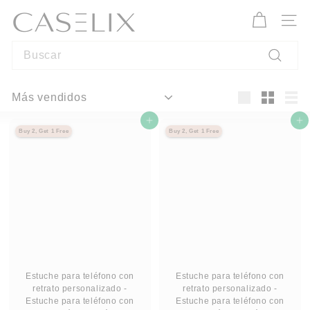
Ir
C
directamente
A
Naveg
al
S
contenido
Search
E
L
Buscar
I
Ordenar
X
Large
Small
List
Agregar al carrito
Agregar al carrito
Buy 2, Get 1 Free
Buy 2, Get 1 Free
Estuche para teléfono con
Estuche para teléfono con
retrato personalizado -
retrato personalizado -
Estuche para teléfono con
Estuche para teléfono con