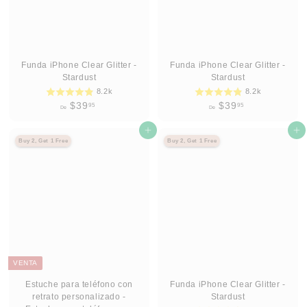
Funda iPhone Clear Glitter -
Funda iPhone Clear Glitter -
Stardust
Stardust
8.2k
8.2k
D
D
$39
$39
95
95
De
De
e
e
$
Agregar al carrito
$
Agregar al carrito
Buy 2, Get 1 Free
Buy 2, Get 1 Free
3
3
9
9
.
.
9
9
5
5
VENTA
Estuche para teléfono con
Funda iPhone Clear Glitter -
retrato personalizado -
Stardust