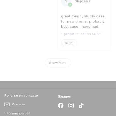
S
Stephanie
great tough, sturdy case
for new phone. probably
best case I have had.
1 people found this helpful
Helpful
Show More
Ponerse en contacto
Síganos
Contacto
Facebook
Instagram
TikTok
Información útil